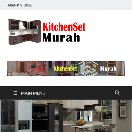
August 9, 2026
Kitche
0812-8188-4864
(Telp/WA) Toko Jasa
Set
Pembuatan (Jual)
Kitchen Set Minimalis
Murah di daerah
Murah
Bekasi Utara Timur
Bekasi
0812-
MAIN MENU
8188-
4864
(Telp/