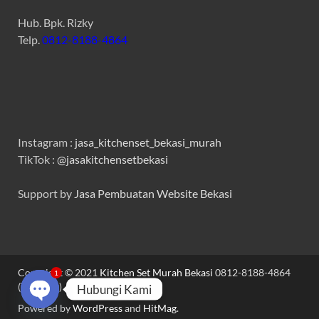
Hub. Bpk. Rizky
Telp.
0812-8188-4864
Instagram :
jasa_kitchenset_bekasi_murah
TikTok :
@jasakitchensetbekasi
Support by
Jasa Pembuatan Website Bekasi
Copyright © 2021
Kitchen Set Murah Bekasi
0812-8188-4864
1
(Telp/WA)
Hubungi Kami
Powered by
WordPress
and
HitMag
.
OPEN CHATY