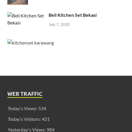
Beli Kitchen Set Bekasi
July 7, 2020
WEB TRAFFIC
Today's Views:
534
Today's Visitors:
421
Yesterday's Views:
984