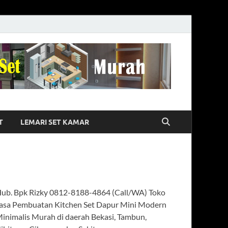
0812-8188-4864
urah di daerah Bekasi Utara Timur
T
LEMARI SET KAMAR
ub. Bpk Rizky 0812-8188-4864 (Call/WA) Toko
asa Pembuatan Kitchen Set Dapur Mini Modern
inimalis Murah di daerah Bekasi, Tambun,