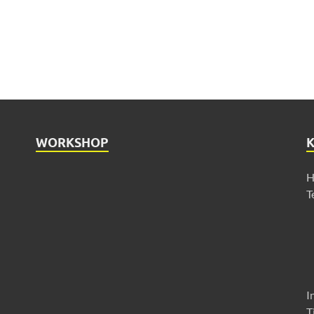
WORKSHOP
H
T
I
T