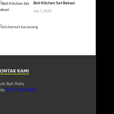
Beli Kitchen Set Bekasi
July 7, 2020
KONTAK KAMI
ub. Bpk. Rizky
elp.
0812-8188-4864