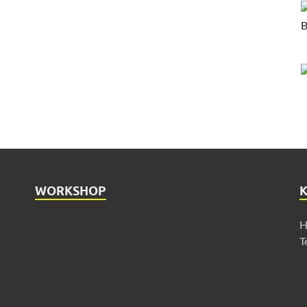
WORKSHOP
H
T