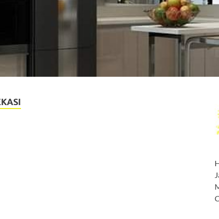
KASI
H
J
M
C