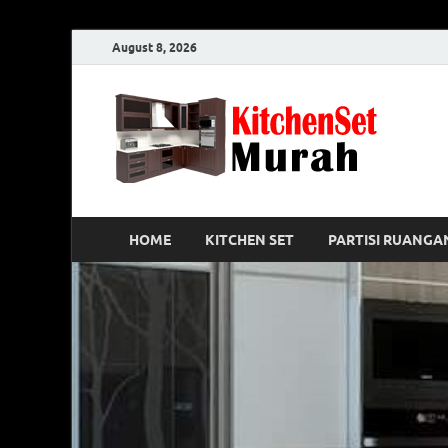
August 8, 2026
Ki
0812-81
(T
HOME
KITCHEN SET
PARTISI RUANGA