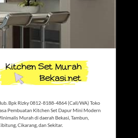
ub. Bpk Rizky 0812-8188-4864 (Call/WA) Toko
asa Pembuatan Kitchen Set Dapur Mini Modern
inimalis Murah di daerah Bekasi, Tambun,
ibitung, Cikarang, dan Sekitar.