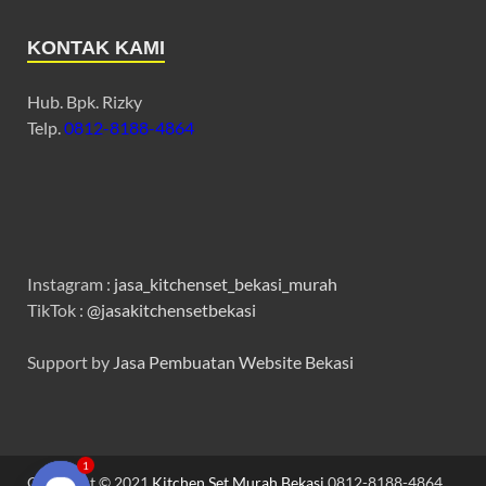
KONTAK KAMI
Hub. Bpk. Rizky
Telp.
0812-8188-4864
Instagram :
jasa_kitchenset_bekasi_murah
TikTok :
@jasakitchensetbekasi
Support by
Jasa Pembuatan Website Bekasi
Copyright © 2021
Kitchen Set Murah Bekasi
0812-8188-4864
1